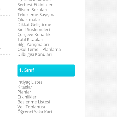
Serbest Etkinlikler
Bilsem Soruları
e
Tekerleme-Sayışma
Çıkartmalar
Dikkat Geliştirme
Sınıf Süslemeleri
Çerçeve-Kenarlık
Tatil Kitapları
Bilgi Yarışmaları
Okul Temelli Planlama
e
Dilbilgisi Konuları
1. Sınıf
İhtiyaç Listesi
Kitaplar
Planlar
Etkinlikler
Beslenme Listesi
Veli Toplantısı
Öğrenci Yaka Kartı