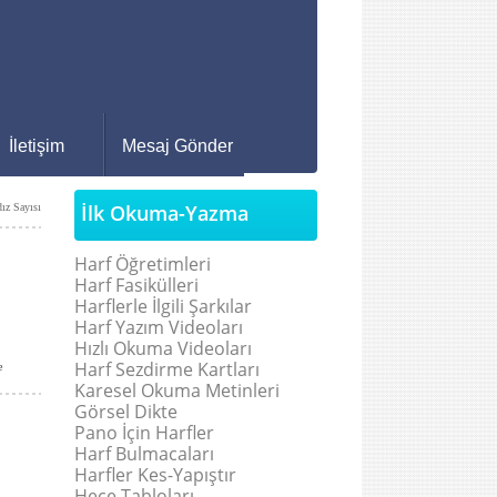
İletişim
Mesaj Gönder
İlk Okuma-Yazma
dız Sayısı
Harf Öğretimleri
Harf Fasikülleri
Harflerle İlgili Şarkılar
Harf Yazım Videoları
Hızlı Okuma Videoları
Harf Sezdirme Kartları
e
Karesel Okuma Metinleri
Görsel Dikte
Pano İçin Harfler
Harf Bulmacaları
Harfler Kes-Yapıştır
Hece Tabloları