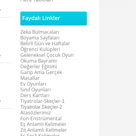
e
Faydalı Linkler
Zeka Bulmacaları
Boyama Sayfaları
Belirli Gün ve Haftalar
Öğrenci Kulüpleri
Geleneksel Çocuk Oyun
e
Okuma Bayramı
Değerler Eğitimi
Garip Ama Gerçek
Masallar
Ev Oyunları
Sınıf Oyunları
Ders Kartları
Tiyatrolar-Skeçler
-1
e
Tiyatrolar Skeçler-2
Atasözlerimiz
Fon-Enstrümental
Eş Anlamlı Kelimeler
Zıt Anlamlı Kelimeler
Eş Sesli Kelimeler