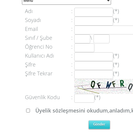
Adı
:
(*)
Soyadı
:
(*)
Email
:
Sınıf / Şube
:
\
Öğrenci No
:
Kullanıcı Adı
:
(*)
Şifre
:
(*)
Şifre Tekrar
:
(*)
Güvenlik Kodu
:
(*)
Üyelik sözleşmesini okudum,anladım,