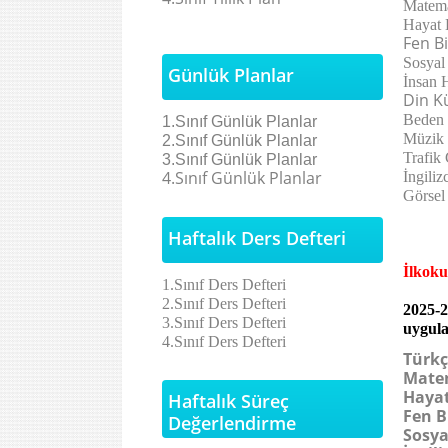
Matema
Hayat 
Fen B
Sosyal
Günlük Planlar
İnsan 
Din K
Beden 
1.Sınıf Günlük Planlar
Müzik 
2.Sınıf
Günlük Planlar
Trafik
3.Sınıf
Günlük Planlar
4.Sınıf
Günlük Planlar
İngiliz
Görsel
Haftalık Ders Defteri
İlkoku
1.Sınıf Ders Defteri
2.Sınıf Ders Defteri
2025-2
3.Sınıf Ders Defteri
uygula
4.Sınıf Ders Defteri
Türkç
Mate
Hayat
Haftalık Süreç
Fen B
Değerlendirme
Sosyal