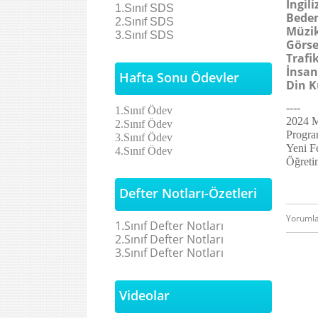
İngili
1.Sınıf SDS
Beden
2.Sınıf SDS
Müzi
3.Sınıf SDS
Görse
Trafi
İnsan
Hafta Sonu Ödevler
Din K
----
1.Sınıf Ödev
2024 M
2.Sınıf Ödev
Progra
3.Sınıf Ödev
Yeni F
4.Sınıf Ödev
Öğreti
Defter Notları-Özetleri
Yoruml
1.Sınıf Defter Notları
2.Sınıf Defter Notları
3.Sınıf Defter Notları
Videolar