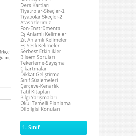
Ders Kartları
Tiyatrolar-Skeçler
-1
Tiyatrolar Skeçler-2
Atasözlerimiz
Fon-Enstrümental
Eş Anlamlı Kelimeler
Zıt Anlamlı Kelimeler
Eş Sesli Kelimeler
Serbest Etkinlikler
ürkçe
Bilsem Soruları
gramı,
Tekerleme-Sayışma
Çıkartmalar
Dikkat Geliştirme
Sınıf Süslemeleri
Çerçeve-Kenarlık
Tatil Kitapları
Bilgi Yarışmaları
Okul Temelli Planlama
Dilbilgisi Konuları
1. Sınıf