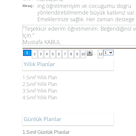
ing öğretmeniyim ve cocugumu dogru
Mesaj :
yönlendirebilmemde büyük katkınız var.
Emeklerinize sağlık. Her zaman destege h
"Teşekkür ederim öğretmenim. Beğendiğiniz ve 
için."
Mustafa KABUL
1
...
2
3
4
5
6
7
8
9
10
12
Yıllık Planlar
1.Sınıf Yıllık Plan
2.Sınıf Yıllık Plan
3.Sınıf Yıllık Plan
4.Sınıf Yıllık Plan
Günlük Planlar
1.Sınıf Günlük Planlar