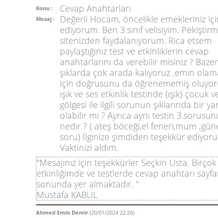
Cevap Anahtarları
Konu :
Değerli Hocam, öncelikle emekleriniz iç
Mesaj :
ediyorum. Ben 3.sınıf velisiyim. Pekiştir
sitenizden faydalanıyorum. Rica etsem
paylaştığınız test ve etkinliklerin cevap
anahtarlarını da verebilir misiniz ? Baze
şıklarda çok arada kalıyoruz ,emin olam
için doğrusunu da öğrenememiş oluyoruz
ışık ve ses etkinlik testinde (ışık) çocuk 
gölgesi ile ilgili sorunun şıklarında bir yan
olabilir mi ? Ayrıca aynı testin 3.sorusu
nedir ? ( ateş böceği,el feneri,mum ,gün
soru) İlginize şimdiden teşekkür ediyor
Vaktinizi aldım.
"Mesajınız için teşekkürler Seçkin Usta. Birçok
etkinliğimde ve testlerde cevap anahtarı sayfa
sonunda yer almaktadır. "
Mustafa KABUL
Ahmed Emin Demir
(20/01/2024 22:26)