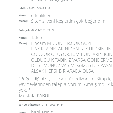
İSMAİL
(08/11/2023 11:39)
etkinlikler
Konu :
Sitenizi yeni keşfettim çok beğendim.
Mesaj :
Zubeyde
(08/11/2023 09:59)
Talep
Konu :
Hocam iyi GUNLER.COK GUZEL
Mesaj :
HAZIRLADIKLARINIZ.YALNIZ HEPSINI I
COK ZOR OLUYOR.TUM BUNLARIN ICI
OLDUGU KITABINIZ VARSA GONDERME
DURUMUNUZ VAR MI yoksa da PIYASA
ALSAK HEPSI BIR ARADA OLSA
"Beğendiğiniz için teşekkür ediyorum. Kitap iç
yayınevlerinden talep alıyorum. Ama şimdilik 
yok. "
Mustafa KABUL
safiye yükselen
(01/11/2023 14:44)
harikasınız
Konu :