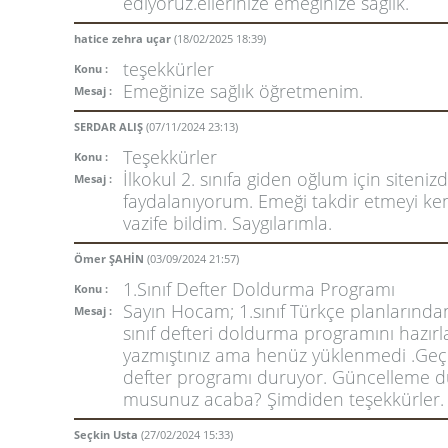
edıyoruz.ellerınıze emegınıze sağlık.
hatice zehra uçar
(18/02/2025 18:39)
teşekkürler
Konu :
Emeğinize sağlık öğretmenim.
Mesaj :
SERDAR ALIŞ
(07/11/2024 23:13)
Teşekkürler
Konu :
İlkokul 2. sınıfa giden oğlum için siteniz
Mesaj :
faydalanıyorum. Emeği takdir etmeyi k
vazife bildim. Saygılarımla.
Ömer ŞAHİN
(03/09/2024 21:57)
1.Sınıf Defter Doldurma Programı
Konu :
Sayın Hocam; 1.sınıf Türkçe planlarında
Mesaj :
sınıf defteri doldurma programını hazırl
yazmıştınız ama henüz yüklenmedi .Geçe
defter programı duruyor. Güncelleme 
musunuz acaba? Şimdiden teşekkürler.
Seçkin Usta
(27/02/2024 15:33)