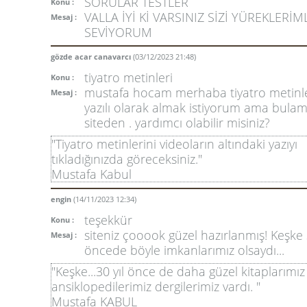
SORULAR TESTLER
Konu :
VALLA İYİ Kİ VARSINIZ SİZİ YÜREKLERİM
Mesaj :
SEVİYORUM
gözde acar canavarcı
(03/12/2023 21:48)
tiyatro metinleri
Konu :
mustafa hocam merhaba tiyatro metinler
Mesaj :
yazılı olarak almak istiyorum ama bula
siteden . yardımcı olabilir misiniz?
"Tiyatro metinlerini videoların altındaki yazıyı
tıkladığınızda göreceksiniz."
Mustafa Kabul
engin
(14/11/2023 12:34)
teşekkür
Konu :
siteniz çooook güzel hazırlanmış! Keşke 
Mesaj :
öncede böyle imkanlarımız olsaydı...
"Keşke...30 yıl önce de daha güzel kitaplarımız
ansiklopedilerimiz dergilerimiz vardı. "
Mustafa KABUL