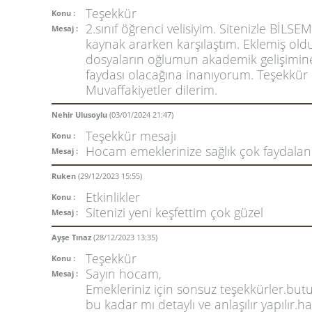
Teşekkür
Konu :
2.sınıf öğrenci velisiyim. Sitenizle BİLSE
Mesaj :
kaynak ararken karşılaştım. Eklemiş ol
dosyaların oğlumun akademik gelişimin
faydası olacağına inanıyorum. Teşekkür
Muvaffakiyetler dilerim.
Nehir Ulusoylu
(03/01/2024 21:47)
Teşekkür mesajı
Konu :
Hocam emeklerinize sağlık çok faydalan
Mesaj :
Ruken
(29/12/2023 15:55)
Etkinlikler
Konu :
Sitenizi yeni keşfettim çok güzel
Mesaj :
Ayşe Tınaz
(28/12/2023 13:35)
Teşekkür
Konu :
Sayın hocam,
Mesaj :
Emekleriniz için sonsuz teşekkürler.but
bu kadar mı detaylı ve anlaşılır yapılır.ha