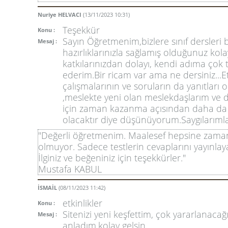
Nuriye HELVACI
(13/11/2023 10:31)
Teşekkür
Konu :
Sayın Öğretmenim,bizlere sınıf dersleri
Mesaj :
hazırlıklarınızla sağlamış olduğunuz kolay
katkılarınızdan dolayı, kendi adıma çok 
ederim.Bir ricam var ama ne dersiniz...Et
çalışmalarının ve soruların da yanıtları 
,meslekte yeni olan meslekdaşlarım ve 
için zaman kazanma açısından daha da 
olacaktır diye düşünüyorum.Saygılarımla
"Değerli öğretmenim. Maalesef hepsine zaman
olmuyor. Sadece testlerin cevaplarını yayınlaya
İlginiz ve beğeniniz için teşekkürler."
Mustafa KABUL
İSMAİL
(08/11/2023 11:42)
etkinlikler
Konu :
Sitenizi yeni keşfettim, çok yararlanacağ
Mesaj :
anladım.kolay gelsin