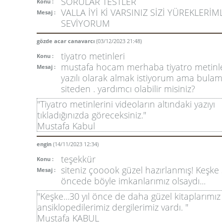
SORULAR TESTLER
Konu :
VALLA İYİ Kİ VARSINIZ SİZİ YÜREKLERİM
Mesaj :
SEVİYORUM
gözde acar canavarcı
(03/12/2023 21:48)
tiyatro metinleri
Konu :
mustafa hocam merhaba tiyatro metinler
Mesaj :
yazılı olarak almak istiyorum ama bula
siteden . yardımcı olabilir misiniz?
"Tiyatro metinlerini videoların altındaki yazıyı
tıkladığınızda göreceksiniz."
Mustafa Kabul
engin
(14/11/2023 12:34)
teşekkür
Konu :
siteniz çooook güzel hazırlanmış! Keşke 
Mesaj :
öncede böyle imkanlarımız olsaydı...
"Keşke...30 yıl önce de daha güzel kitaplarımız
ansiklopedilerimiz dergilerimiz vardı. "
Mustafa KABUL