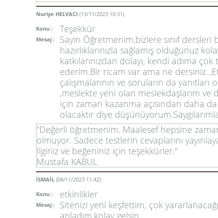
Nuriye HELVACI
(13/11/2023 10:31)
Teşekkür
Konu :
Sayın Öğretmenim,bizlere sınıf dersleri
Mesaj :
hazırlıklarınızla sağlamış olduğunuz kolay
katkılarınızdan dolayı, kendi adıma çok 
ederim.Bir ricam var ama ne dersiniz...Et
çalışmalarının ve soruların da yanıtları 
,meslekte yeni olan meslekdaşlarım ve 
için zaman kazanma açısından daha da 
olacaktır diye düşünüyorum.Saygılarımla
"Değerli öğretmenim. Maalesef hepsine zaman
olmuyor. Sadece testlerin cevaplarını yayınlaya
İlginiz ve beğeniniz için teşekkürler."
Mustafa KABUL
İSMAİL
(08/11/2023 11:42)
etkinlikler
Konu :
Sitenizi yeni keşfettim, çok yararlanacağ
Mesaj :
anladım.kolay gelsin