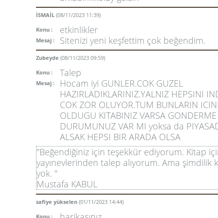
İSMAİL
(08/11/2023 11:39)
etkinlikler
Konu :
Sitenizi yeni keşfettim çok beğendim.
Mesaj :
Zubeyde
(08/11/2023 09:59)
Talep
Konu :
Hocam iyi GUNLER.COK GUZEL
Mesaj :
HAZIRLADIKLARINIZ.YALNIZ HEPSINI I
COK ZOR OLUYOR.TUM BUNLARIN ICI
OLDUGU KITABINIZ VARSA GONDERME
DURUMUNUZ VAR MI yoksa da PIYASA
ALSAK HEPSI BIR ARADA OLSA
"Beğendiğiniz için teşekkür ediyorum. Kitap iç
yayınevlerinden talep alıyorum. Ama şimdilik 
yok. "
Mustafa KABUL
safiye yükselen
(01/11/2023 14:44)
harikasınız
Konu :