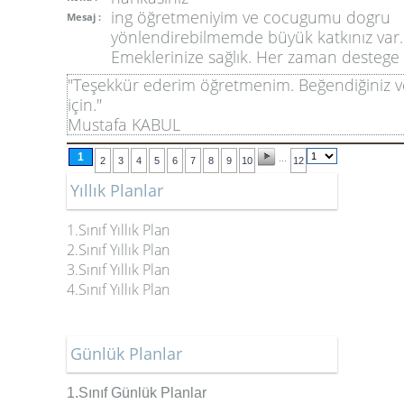
ing öğretmeniyim ve cocugumu dogru
Mesaj :
yönlendirebilmemde büyük katkınız var.
Emeklerinize sağlık. Her zaman destege h
"Teşekkür ederim öğretmenim. Beğendiğiniz ve 
için."
Mustafa KABUL
1
...
2
3
4
5
6
7
8
9
10
12
Yıllık Planlar
1.Sınıf Yıllık Plan
2.Sınıf Yıllık Plan
3.Sınıf Yıllık Plan
4.Sınıf Yıllık Plan
Günlük Planlar
1.Sınıf Günlük Planlar