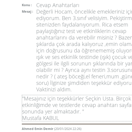
Cevap Anahtarları
Konu :
Değerli Hocam, öncelikle emekleriniz iç
Mesaj :
ediyorum. Ben 3.sınıf velisiyim. Pekiştir
sitenizden faydalanıyorum. Rica etsem
paylaştığınız test ve etkinliklerin cevap
anahtarlarını da verebilir misiniz ? Baze
şıklarda çok arada kalıyoruz ,emin olam
için doğrusunu da öğrenememiş oluyoruz
ışık ve ses etkinlik testinde (ışık) çocuk 
gölgesi ile ilgili sorunun şıklarında bir yan
olabilir mi ? Ayrıca aynı testin 3.sorusu
nedir ? ( ateş böceği,el feneri,mum ,gün
soru) İlginize şimdiden teşekkür ediyor
Vaktinizi aldım.
"Mesajınız için teşekkürler Seçkin Usta. Birçok
etkinliğimde ve testlerde cevap anahtarı sayfa
sonunda yer almaktadır. "
Mustafa KABUL
Ahmed Emin Demir
(20/01/2024 22:26)