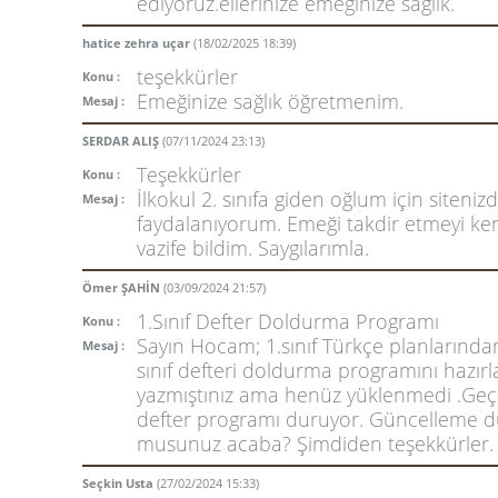
edıyoruz.ellerınıze emegınıze sağlık.
hatice zehra uçar
(18/02/2025 18:39)
teşekkürler
Konu :
Emeğinize sağlık öğretmenim.
Mesaj :
SERDAR ALIŞ
(07/11/2024 23:13)
Teşekkürler
Konu :
İlkokul 2. sınıfa giden oğlum için siteniz
Mesaj :
faydalanıyorum. Emeği takdir etmeyi k
vazife bildim. Saygılarımla.
Ömer ŞAHİN
(03/09/2024 21:57)
1.Sınıf Defter Doldurma Programı
Konu :
Sayın Hocam; 1.sınıf Türkçe planlarında
Mesaj :
sınıf defteri doldurma programını hazırl
yazmıştınız ama henüz yüklenmedi .Geçe
defter programı duruyor. Güncelleme 
musunuz acaba? Şimdiden teşekkürler.
Seçkin Usta
(27/02/2024 15:33)